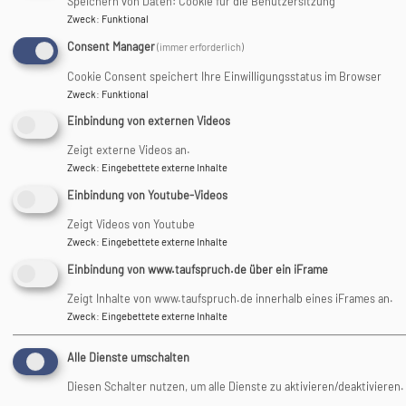
Speichern von Daten: Cookie für die Benutzersitzung
Zweck
:
Funktional
Seitennummerierung
Consent Manager
(immer erforderlich)
…
First
«
Vorherige
‹
Seite
11
Seite
12
Seite
13
Seite
14
Aktuelle
15
Seite
16
Se
17
page
Anfang
Seite
vorherige
Seite
Cookie Consent speichert Ihre Einwilligungsstatus im Browser
Seite
Zweck
:
Funktional
Einbindung von externen Videos
Zeigt externe Videos an.
Zweck
:
Eingebettete externe Inhalte
Einbindung von Youtube-Videos
Zeigt Videos von Youtube
Zweck
:
Eingebettete externe Inhalte
Einbindung von www.taufspruch.de über ein iFrame
Zeigt Inhalte von www.taufspruch.de innerhalb eines iFrames an.
Zweck
:
Eingebettete externe Inhalte
Alle Dienste umschalten
Diesen Schalter nutzen, um alle Dienste zu aktivieren/deaktivieren.