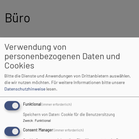
Büro
Für Sie im Büro:
Verwendung von
Frau Sandra von Bressensdorf, Sekretärin
personenbezogenen Daten und
Cookies
Frau Margot Buchegger, Sekretärin
Bitte die Dienste und Anwendungen von Drittanbietern auswählen,
Öffnungszeiten:
die wir nutzen möchten.
Für weitere Informationen bitte unsere
Mo 9-11 Uhr
Datenschutzhinweise
lesen.
Di geschlossen
Mi 13-15 Uhr
Funktional
(immer erforderlich)
Do 9-11 Uhr
Fr 9-11 Uhr
Speichern von Daten: Cookie für die Benutzersitzung
Zweck
:
Funktional
Bitte übermitteln Sie uns Ihr Anliegen telefonisch auf dem
Consent Manager
(immer erforderlich)
Anrufbeantworter oder per E-Mail. Wir melden uns bei