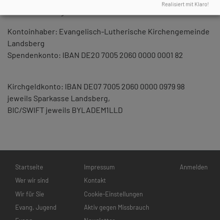
Realisiert mit Klaro!
Bankverbindung:
Kontoinhaber: Evangelisch-Lutherische Kirchengemeinde
Landsberg
Spendenkonto: IBAN DE20 7005 2060 0000 0001 82
Kirchgeldkonto: IBAN DE07 7005 2060 0000 0979 98
jeweils Sparkasse Landsberg,
BIC/SWIFT jeweils BYLADEM1LLD
Hauptnavigation
Fußbereichsmenü
Benutzermen
Startseite
Impressum
Anmelden
Wer wir sind
Kontakt
Wir für Sie
Cookie-Einstellungen
Evang. Jugend
Aktiv gegen Missbrauch