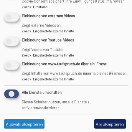
Cookie Consent speichert Ihre Einwilligungsstatus im Browser
Ihnen. Vielen Dank!
Zweck
:
Funktional
Unsere Adresse:
Einbindung von externen Videos
Evangelisch-Lutherische Kirchengemeinde
Zeigt externe Videos an.
Pfarramt
Zweck
:
Eingebettete externe Inhalte
Von-Kühlmann-Str. 39
Einbindung von Youtube-Videos
86899 Landsberg am Lech
Zeigt Videos von Youtube
Zweck
:
Eingebettete externe Inhalte
Telefon:
08191 4437
Einbindung von www.taufspruch.de über ein iFrame
Zeigt Inhalte von www.taufspruch.de innerhalb eines iFrames an.
E-Mail:
Zweck
:
Eingebettete externe Inhalte
pfarramt.landsberg-lech@elkb.de
Alle Dienste umschalten
Diesen Schalter nutzen, um alle Dienste zu
oder nutzen Sie unser
Kontaktformular
aktivieren/deaktivieren.
Fax:
Auswahl akzeptieren
Alle akzeptieren
08191 921564