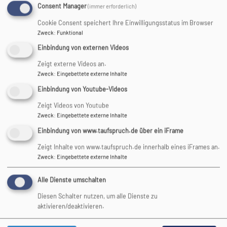
kurzerhand ins Leben gerufen, um ein Konzert im Juli 2015
Consent Manager
(immer erforderlich)
zu ergänzen. Nach dem Auftritt wollten die sechs Mitglieder
Cookie Consent speichert Ihre Einwilligungsstatus im Browser
aber nicht aufhören zu singen. So wurde weiter geprobt
Zweck
:
Funktional
und mit Freude gesungen! Das Repertoire umfasst Songs
Einbindung von externen Videos
aus der Jazz-, Rock- und Popszene sowie eigene
Kompositionen des Chorleiters, 4- bis 6-stimmig arrangiert.
Zeigt externe Videos an.
Weil der Chor sehr klein ist, sollte jeder, der mitmachen will,
Zweck
:
Eingebettete externe Inhalte
eine ausgeprägte Solostimme haben.
Einbindung von Youtube-Videos
Zeigt Videos von Youtube
In den Proben – dienstags um 19:15 Uhr, mindestens dreimal
Zweck
:
Eingebettete externe Inhalte
im Monat – wird sehr konzentriert gearbeitet. Der Spaß
kommt trotzdem nicht zu kurz!
Einbindung von www.taufspruch.de über ein iFrame
Zeigt Inhalte von www.taufspruch.de innerhalb eines iFrames an.
Zweck
:
Eingebettete externe Inhalte
Vocalicca
Kirchenmusik
Mondi
Landsberg
Kirche
Alle Dienste umschalten
Diesen Schalter nutzen, um alle Dienste zu
aktivieren/deaktivieren.
Hauptnavigation
Fußbereichsmenü
Benutzermen
Startseite
Impressum
Anmelden