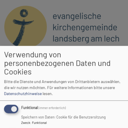
Direkt
zum
Inhalt
Verwendung von
Hauptnavigation
personenbezogenen Daten und
Cookies
Startseite
Wir für Sie
Kirchenmusik
Voccalicca
Bitte die Dienste und Anwendungen von Drittanbietern auswählen,
die wir nutzen möchten.
Für weitere Informationen bitte unsere
Datenschutzhinweise
lesen.
Voccalicca
Funktional
(immer erforderlich)
Speichern von Daten: Cookie für die Benutzersitzung
Als Notchorprojekt wurde er von Kantor Mondi Benoit
Zweck
:
Funktional