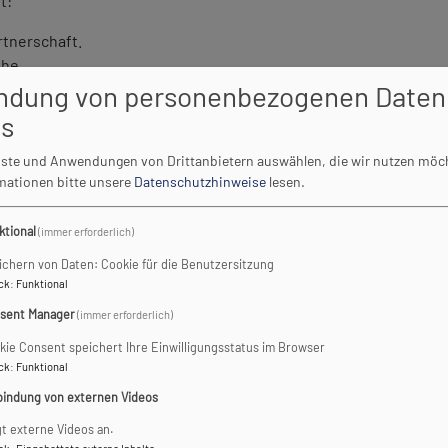
t:
rtnerschaft.
Ehe.
ndung von personenbezogenen Daten
f Ihrem gemeinsamen Lebensweg.
es
hen vor Gott und der Gemeinde.
enste und Anwendungen von Drittanbietern auswählen, die wir nutzen möc
rtiger Pfarrer, zu dem Sie eine persönliche Beziehung haben, di
rmationen bitte unsere
Datenschutzhinweise
lesen.
bt, der bleibt in Gott und Gott in ihm. (1. Joh 4, 16)
ktional
(immer erforderlich)
ichern von Daten: Cookie für die Benutzersitzung
ck
:
Funktional
sent Manager
ame Erinnerungsfeier. Bitte klären Sie den gewünschten Termin 
(immer erforderlich)
dazu einen Gottesdienst zu feiern gibt es viele:
kie Consent speichert Ihre Einwilligungsstatus im Browser
ck
:
Funktional
bindung von externen Videos
gt externe Videos an.