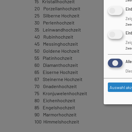
Zwe
15 Kristallhochzeit
20 Porzellanhochzeit
Ein
25 Silberne Hochzeit
Zei
30 Perlenhochzeit
Zwe
35 Leinwandhochzeit
Ein
40 Rubinhochzeit
Zei
45 Messinghochzeit
Zwe
50 Goldene Hochzeit
55 Platinhochzeit
All
60 Diamanthochzeit
Die
65 Eiserne Hochzeit
67 Steinerne Hochzeit
70 Gnadenhochzeit
Auswahl akz
75 Kronjuwelenhochzeit
80 Eichenhochzeit
85 Engelshochzeit
90 Marmorhochzeit
100 Himmelshochzeit