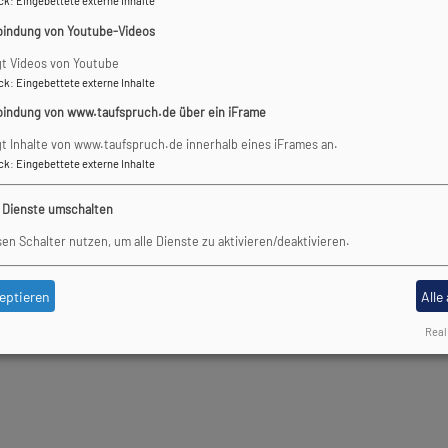
ck
:
Eingebettete externe Inhalte
bindung von Youtube-Videos
gt Videos von Youtube
ck
:
Eingebettete externe Inhalte
bindung von www.taufspruch.de über ein iFrame
gt Inhalte von www.taufspruch.de innerhalb eines iFrames an.
ck
:
Eingebettete externe Inhalte
e Dienste umschalten
sen Schalter nutzen, um alle Dienste zu aktivieren/deaktivieren.
eptieren
Alle
Real