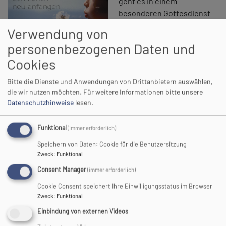
geht es in einem
besonderen Gottesdienst
um das Neu-anfangen.
Verwendung von
Kraftvolle Impulse,
personenbezogenen Daten und
biblische Erfahrungen und
Cookies
Musik inspirieren. Die Schulkinder, die neu in die Schule
kommen, können sich sogar persönlich segnen lassen.
Bitte die Dienste und Anwendungen von Drittanbietern auswählen,
Gottes segnende Kraft soll sie auf ihren Wegen tragen.
die wir nutzen möchten.
Für weitere Informationen bitte unsere
Aber nicht nur sie! Auch alle, die nicht zur Schule gehen,
Datenschutzhinweise
lesen.
sind eingeladen. Der Neuanfang nach Sommerpause und
Urlaub ist in vielerlei Hinsicht ein besonderer Moment. Die
Funktional
(immer erforderlich)
Chance, in einen gesunden Rhythmus zu kommen, mit
Speichern von Daten: Cookie für die Benutzersitzung
anderen gut zusammenzufinden und Herausforderungen
Zweck
:
Funktional
anzugehen.
Consent Manager
(immer erforderlich)
Die Einschulung ist ein richtiger Meilenstein im Leben
Cookie Consent speichert Ihre Einwilligungsstatus im Browser
eines Kindes und seiner Familie. Voller Spannung, Neugier
Zweck
:
Funktional
und vielleicht auch mit Herzklopfen beginnt ein neues
Einbindung von externen Videos
Kapitel: Der Start in die Schulzeit. Mit bunt gefüllten