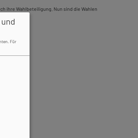
rch ihre Wahlbeteiligung. Nun sind die Wahlen
 und
hten.
Für