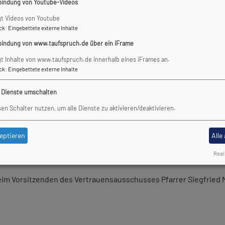
bindung von Youtube-Videos
gt Videos von Youtube
 - hier die Reihenfolge nach Anzahl der Stimmen:
ck
:
Eingebettete externe Inhalte
bindung von www.taufspruch.de über ein iFrame
gt Inhalte von www.taufspruch.de innerhalb eines iFrames an.
ck
:
Eingebettete externe Inhalte
e Dienste umschalten
sen Schalter nutzen, um alle Dienste zu aktivieren/deaktivieren.
eptieren
Alle
Real
en für Ihr Engagement.
Hier alle Kandidierenden auf einen Blick!
 beim Vorsitzenden des Vertrauensausschusses Pfarrer Siegfried