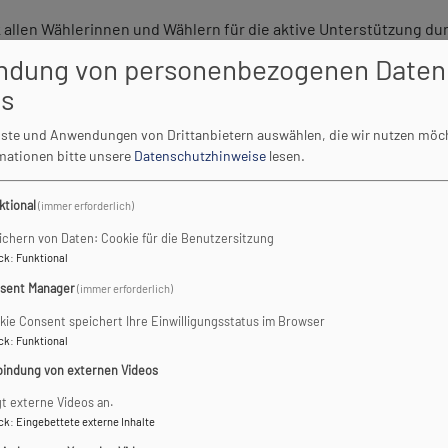
 allen Wählerinnen und Wählern für die aktive Unterstützung du
sen und die Stimmen ausgezählt.
ndung von personenbezogenen Daten
es
den (in alphabetischer Reihenfolge):
enste und Anwendungen von Drittanbietern auswählen, die wir nutzen möc
Dorow
rmationen bitte unsere
Datenschutzhinweise
lesen.
 Ludwig
ktional
(immer erforderlich)
ubauer
egger
ichern von Daten: Cookie für die Benutzersitzung
ck
:
Funktional
di
sent Manager
(immer erforderlich)
senbauer
kie Consent speichert Ihre Einwilligungsstatus im Browser
ck
:
Funktional
ch!
bindung von externen Videos
ersonen berufen:
gt externe Videos an.
ck
:
Eingebettete externe Inhalte