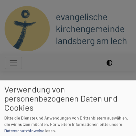
Direkt
zum
Inhalt
Hauptnavigation
Startseite
Gottesdienst zur Fastenaktion: Spielraum! 7
Verwendung von
Wochen ohne Blockaden
personenbezogenen Daten und
Cookies
Gottesdienst zur
Bitte die Dienste und Anwendungen von Drittanbietern auswählen,
Fastenaktion:
die wir nutzen möchten.
Für weitere Informationen bitte unsere
Datenschutzhinweise
lesen.