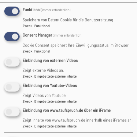
Spielraum! 7 Wochen
Funktional
(immer erforderlich)
ohne Blockaden
Speichern von Daten: Cookie für die Benutzersitzung
Zweck
:
Funktional
Consent Manager
(immer erforderlich)
Wer in Konflikten oder vor
Cookie Consent speichert Ihre Einwilligungsstatus im Browser
einer Trennung steht, wird
Zweck
:
Funktional
vermutlich nicht als Erstes
Einbindung von externen Videos
die Bibel aufschlagen. Doch
was Abraham und Lot
Zeigt externe Videos an.
durchmachen und erleben
Zweck
:
Eingebettete externe Inhalte
ist Leben pur. Sie kriegen es
Einbindung von Youtube-Videos
nicht zusammen hin. Sie sind im Clinch. Bis einer von ihnen
Zeigt Videos von Youtube
einen guten Vorschlag macht.
Zweck
:
Eingebettete externe Inhalte
Ungelöste Konflikte lähmen
Einbindung von www.taufspruch.de über ein iFrame
und blockieren uns. Keiner
Zeigt Inhalte von www.taufspruch.de innerhalb eines iFrames an.
kommt dabei weiter. Damit
Zweck
:
Eingebettete externe Inhalte
sich was bewegt, muss sich