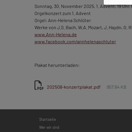
Sonntag, 30. November 2025, 1. Advent, 19 Uhr
Orgelkonzert zum 1. Advent
Orgel: Ann-Helena Schlüter
Werke von J.S. Bach, W.A. Mozart, J. Haydn, G. Ri
www.Ann-Helena.de
www.facebook.com/annhelenaschluter
Plakat herunterladen:
202508-konzertplakat.pdf
957.64 KB
Hauptnavigation
Startseite
Wer wir sind