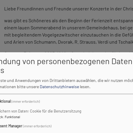
Liebe Freundinnen und Freunde unserer Konzerte in der Chri
was gibt es Schöneres als den Beginn der Ferienzeit entspan
einem lauen Sommerabend in unserem Gemeindehaus, bei geö
mit begleitendem Vogelgezwitscher einzutauchen in die Gefü
und Arien von Schumann, Dvorak, R. Strauss, Verdi und Tschai
Sonntag, 3. August 2025, 19 Uhr, Gemeindehaus der Christusk
ndung von personenbezogenen Daten
Gefühlstiefen der Romantik - Ein Lieder- und Opernabend
es
Klavier
enste und Anwendungen von Drittanbietern auswählen, die wir nutzen möc
rmationen bitte unsere
Datenschutzhinweise
lesen.
ge romantische Arien, u.a. von A. Dvorak, R. Strauss, G. Verdi un
ei.
ktional
(immer erforderlich)
ichern von Daten: Cookie für die Benutzersitzung
ch im Pfarramt unter
pfarramt.landsberg-lech@elkb.de
, Tel. 08
ck
:
Funktional
sent Manager
(immer erforderlich)
hs in der Nähe von Landsberg am Lech auf. Seit 2018 studiert e