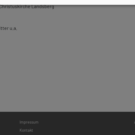
, Christuskirche Landsberg
tter u.a.
Fußbereichsmenü
Be
Impressum
Kontakt