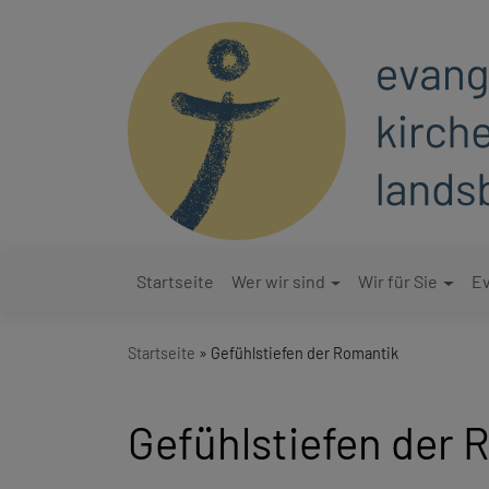
Direkt
zum
Inhalt
Startseite
Wer wir sind
Wir für Sie
Ev
Hauptnavigation
Startseite
Gefühlstiefen der Romantik
Gefühlstiefen der 