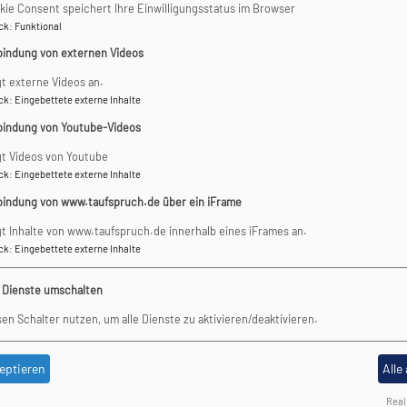
kie Consent speichert Ihre Einwilligungsstatus im Browser
chelors Gesang seit 2023 zusätzlich auch in der dortigen Opern
ck
:
Funktional
 Quintabà, der seit September 2008 als Korrepetitor am Landesko
bindung von externen Videos
rsität Mozarteum Salzburg, sowie als Konzertpianist internation
gt externe Videos an.
einmal einen jungen Musiker aus unserer Region in unserer Konz
ck
:
Eingebettete externe Inhalte
Innen anlocken lassen und den Abend als kleinen "Urlaub dahei
bindung von Youtube-Videos
gt Videos von Youtube
ck
:
Eingebettete externe Inhalte
bindung von www.taufspruch.de über ein iFrame
gt Inhalte von www.taufspruch.de innerhalb eines iFrames an.
ck
:
Eingebettete externe Inhalte
e Dienste umschalten
dsberg
sen Schalter nutzen, um alle Dienste zu aktivieren/deaktivieren.
lfestivals zwischen Ammer, Amper und Lech
Musikhochschule in Katowice, Polen)
ndi, Feliks Nowowiejski, Healey Willan und Percy E. Fletcher
eptieren
Alle
Real