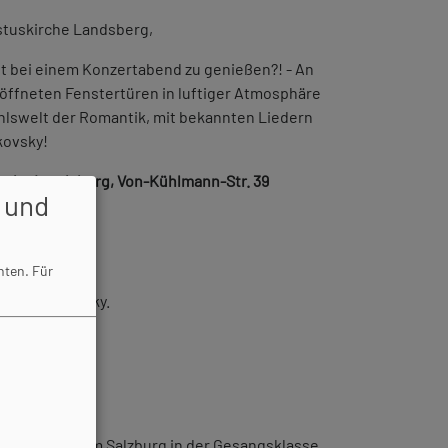
stuskirche Landsberg,
nt bei einem Konzertabend zu genießen?! - An
ffneten Fenstertüren in luftiger Atmosphäre
hlswelt der Romantik, mit bekannten Liedern
kovsky!
irche Landsberg, Von-Kühlmann-Str. 39
 und
hten.
Für
d P. Tchaikovsky.
191 4437
r am Mozarteum Salzburg in der Gesangsklasse