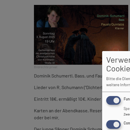
Verwe
Cooki
Bildrechte
privat
Dominik Schumertl, Bass, und Fausto Quintabà, 
Bitte die Di
weitere Info
Lieder von R. Schumann ("Dichterliebe") und eini
Eintritt 18€, ermäßigt 10€, Kinder bis 14 Jahre fr
Fun
Spe
Karten an der Abendkasse, Reservierung mögli
Zwe
oder bei mir.
Con
Der junge Sänger Dominik Schumertl (Bass) wuc