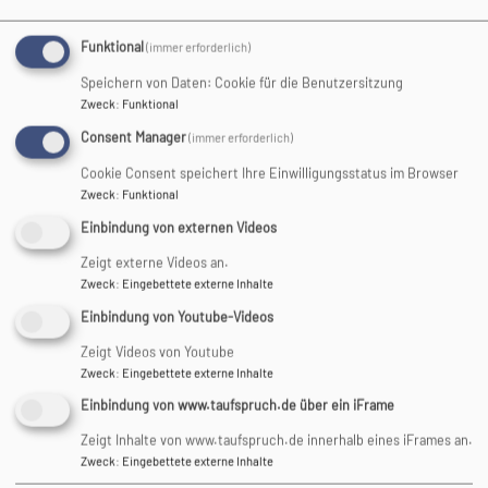
Sonntag, 5. Oktober um
Funktional
10:30 Uhr ist es wieder
(immer erforderlich)
soweit: Erntedankfest. Da
Speichern von Daten: Cookie für die Benutzersitzung
zählt nicht nur das, was auf
Zweck
:
Funktional
unserem Tisch liegt – da
Consent Manager
(immer erforderlich)
gibt es so viel mehr, was
Cookie Consent speichert Ihre Einwilligungsstatus im Browser
unser Leben reich macht:
Zweck
:
Funktional
Freundschaft, Hoffnung
Einbindung von externen Videos
und Vertrauen schenken
unserem Leben Wärme und
Zeigt externe Videos an.
Farbe. Wenn wir
Zweck
:
Eingebettete externe Inhalte
füreinander da sind, spüren
Einbindung von Youtube-Videos
wir Gottes Nähe besonders.
Zeigt Videos von Youtube
Wir danken gemeinsam für alles, was uns Freude bringt und
Zweck
:
Eingebettete externe Inhalte
uns miteinander verbindet. Große wie Kleine dürfen
Einbindung von www.taufspruch.de über ein iFrame
gespannt sein: Im Gottesdienst wartet eine Geschichte auf
uns, die zum Nach­ denken und Träumen einlädt. Zusammen
Zeigt Inhalte von www.taufspruch.de innerhalb eines iFrames an.
Zweck
:
Eingebettete externe Inhalte
erleben wir, wie bunt Gottes Segen ist. Wir freuen uns,