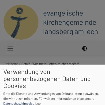
Direkt
zum
Inhalt
Hauptnavigation
Startseite
Danke! Was mein Leben reicher macht!
Verwendung von
personenbezogenen Daten und
Danke! Was mein Leben
Cookies
reicher macht!
Bitte die Dienste und Anwendungen von Drittanbietern auswählen,
die wir nutzen möchten.
Für weitere Informationen bitte unsere
Datenschutzhinweise
lesen.